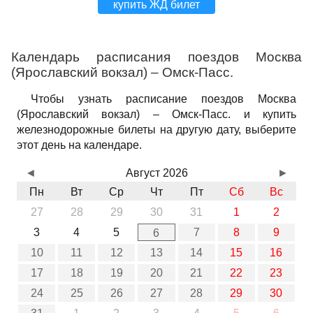
купить ЖД билет
Календарь расписания поездов Москва
(Ярославский вокзал) – Омск-Пасс.
Чтобы узнать расписание поездов Москва
(Ярославский вокзал) – Омск-Пасс. и купить
железнодорожные билеты на другую дату, выберите
этот день на календаре.
◄
Август 2026
►
Пн
Вт
Ср
Чт
Пт
Сб
Вс
27
28
29
30
31
1
2
3
4
5
7
8
9
6
10
11
12
13
14
15
16
17
18
19
20
21
22
23
24
25
26
27
28
29
30