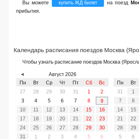
Вы можете
купить ЖД билет
на поезд
Мос
прибытия.
Календарь расписания поездов Москва (Яро
Чтобы узнать расписание поездов Москва (Яросла
◄
Август 2026
Пн
Вт
Ср
Чт
Пт
Сб
Вс
Пн
Вт
27
28
29
30
31
1
2
31
1
3
4
5
6
7
8
7
8
9
10
11
12
13
14
15
16
14
15
17
18
19
20
21
22
23
21
22
24
25
26
27
28
29
30
28
29
31
1
2
3
4
5
6
5
6