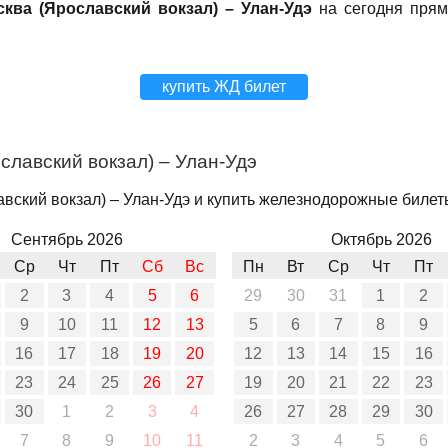
ква (Ярославский вокзал) – Улан-Удэ
на сегодня прям
купить ЖД билет
славский вокзал) – Улан-Удэ
вский вокзал) – Улан-Удэ и купить железнодорожные билеты
Сентябрь 2026
Октябрь 2026
Ср
Чт
Пт
Сб
Вс
Пн
Вт
Ср
Чт
Пт
2
3
4
5
6
29
30
31
1
2
9
10
11
12
13
5
6
7
8
9
16
17
18
19
20
12
13
14
15
16
23
24
25
26
27
19
20
21
22
23
30
1
2
3
4
26
27
28
29
30
7
8
9
10
11
2
3
4
5
6