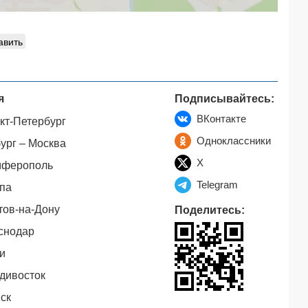
авить
я
Подписывайтесь:
ВКонтакте
кт-Петербург
Одноклассники
ург – Москва
X
мферополь
Telegram
па
тов-на-Дону
Поделитесь:
снодар
и
дивосток
ск