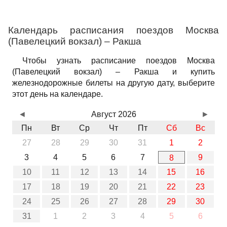
Календарь расписания поездов Москва
(Павелецкий вокзал) – Ракша
Чтобы узнать расписание поездов Москва
(Павелецкий вокзал) – Ракша и купить
железнодорожные билеты на другую дату, выберите
этот день на календаре.
◄
Август 2026
►
Пн
Вт
Ср
Чт
Пт
Сб
Вс
27
28
29
30
31
1
2
3
4
5
6
7
9
8
10
11
12
13
14
15
16
17
18
19
20
21
22
23
24
25
26
27
28
29
30
31
1
2
3
4
5
6