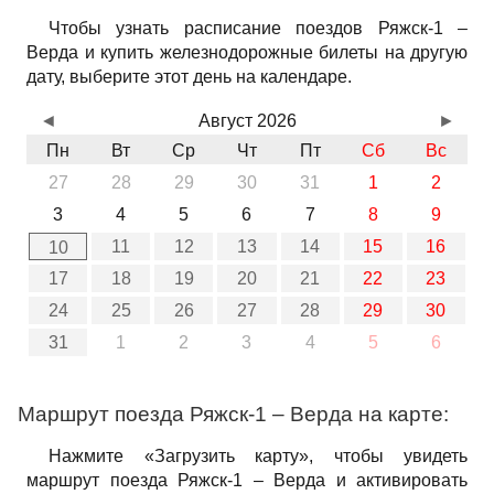
Чтобы узнать расписание поездов Ряжск-1 –
Верда и купить железнодорожные билеты на другую
дату, выберите этот день на календаре.
◄
Август 2026
►
Пн
Вт
Ср
Чт
Пт
Сб
Вс
27
28
29
30
31
1
2
3
4
5
6
7
8
9
11
12
13
14
15
16
10
17
18
19
20
21
22
23
24
25
26
27
28
29
30
31
1
2
3
4
5
6
Маршрут поезда Ряжск-1 – Верда на карте:
Нажмите «Загрузить карту», чтобы увидеть
маршрут поезда Ряжск-1 – Верда и активировать