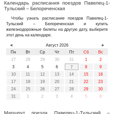
Календарь расписания поездов Павелец-1-
Тульский – Белореченская
Чтобы узнать расписание поездов Павелец-1-
Тульский – Белореченская и купить
железнодорожные билеты на другую дату, выберите
этот день на календаре.
◄
Август 2026
►
Пн
Вт
Ср
Чт
Пт
Сб
Вс
27
28
29
30
31
1
2
3
4
5
6
8
9
7
10
11
12
13
14
15
16
17
18
19
20
21
22
23
24
25
26
27
28
29
30
31
1
2
3
4
5
6
Маршрут поезда Павелец-1-Тульский –