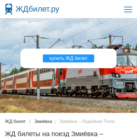
ЖДбилет.ру
купить ЖД билет
ЖД билет
Змиёвка
Змиёвка – Лодейное Поле
ЖД билеты на поезд Змиёвка –