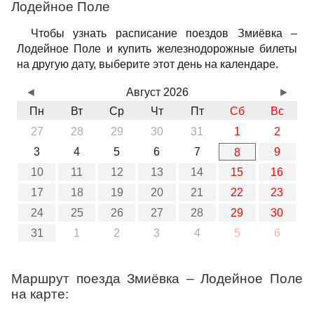
Лодейное Поле
Чтобы узнать расписание поездов Змиёвка –
Лодейное Поле и купить железнодорожные билеты
на другую дату, выберите этот день на календаре.
◄
Август 2026
►
Пн
Вт
Ср
Чт
Пт
Сб
Вс
27
28
29
30
31
1
2
3
4
5
6
7
9
8
10
11
12
13
14
15
16
17
18
19
20
21
22
23
24
25
26
27
28
29
30
31
1
2
3
4
5
6
Маршрут поезда Змиёвка – Лодейное Поле
на карте: