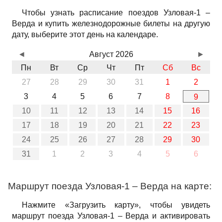
Чтобы узнать расписание поездов Узловая-1 –
Верда и купить железнодорожные билеты на другую
дату, выберите этот день на календаре.
◄
Август 2026
►
Пн
Вт
Ср
Чт
Пт
Сб
Вс
27
28
29
30
31
1
2
3
4
5
6
7
8
9
10
11
12
13
14
15
16
17
18
19
20
21
22
23
24
25
26
27
28
29
30
31
1
2
3
4
5
6
Маршрут поезда Узловая-1 – Верда на карте:
Нажмите «Загрузить карту», чтобы увидеть
маршрут поезда Узловая-1 – Верда и активировать