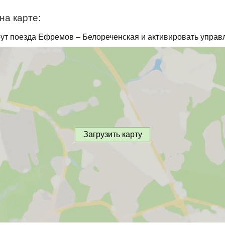
на карте:
ут поезда Ефремов – Белореченская и активировать управ
Загрузить карту