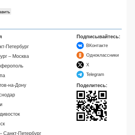
авить
я
Подписывайтесь:
ВКонтакте
кт-Петербург
Одноклассники
ург – Москва
X
мферополь
Telegram
па
тов-на-Дону
Поделитесь:
снодар
и
дивосток
ск
– Санкт-Петербург