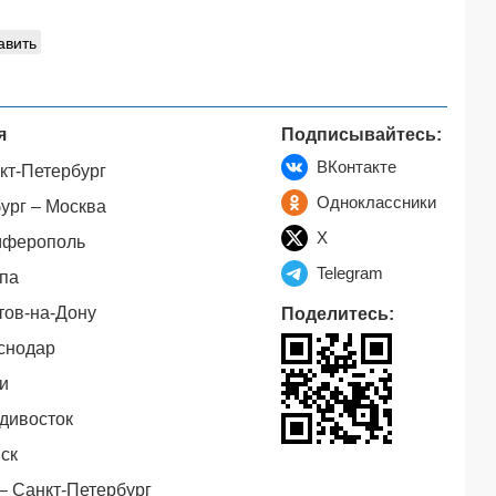
авить
я
Подписывайтесь:
ВКонтакте
кт-Петербург
Одноклассники
ург – Москва
X
мферополь
Telegram
па
тов-на-Дону
Поделитесь:
снодар
и
дивосток
ск
– Санкт-Петербург