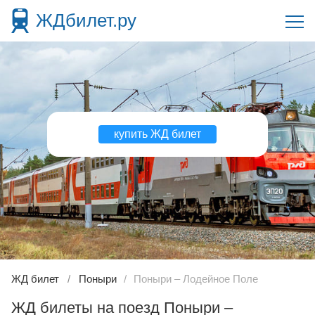
ЖДбилет.ру
купить ЖД билет
ЖД билет
Поныри
Поныри – Лодейное Поле
ЖД билеты на поезд Поныри –