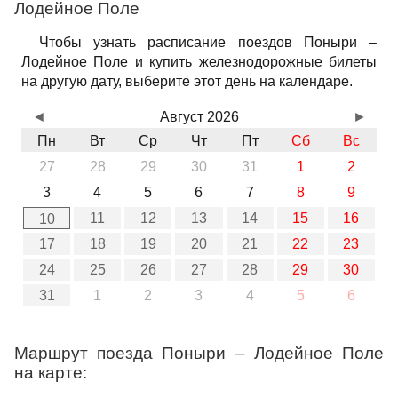
Лодейное Поле
Чтобы узнать расписание поездов Поныри –
Лодейное Поле и купить железнодорожные билеты
на другую дату, выберите этот день на календаре.
◄
Август 2026
►
Пн
Вт
Ср
Чт
Пт
Сб
Вс
27
28
29
30
31
1
2
3
4
5
6
7
8
9
11
12
13
14
15
16
10
17
18
19
20
21
22
23
24
25
26
27
28
29
30
31
1
2
3
4
5
6
Маршрут поезда Поныри – Лодейное Поле
на карте: