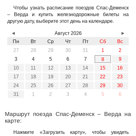
Чтобы узнать расписание поездов Спас-Деменск
– Верда и купить железнодорожные билеты на
другую дату, выберите этот день на календаре.
◄
Август 2026
►
Пн
Вт
Ср
Чт
Пт
Сб
Вс
27
28
29
30
31
1
2
3
4
5
6
7
9
8
10
11
12
13
14
15
16
17
18
19
20
21
22
23
24
25
26
27
28
29
30
31
1
2
3
4
5
6
Маршрут поезда Спас-Деменск – Верда на
карте:
Нажмите «Загрузить карту», чтобы увидеть