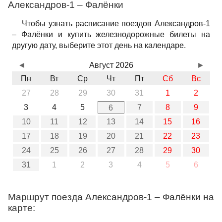
Александров-1 – Фалёнки
Чтобы узнать расписание поездов Александров-1
– Фалёнки и купить железнодорожные билеты на
другую дату, выберите этот день на календаре.
◄
Август 2026
►
Пн
Вт
Ср
Чт
Пт
Сб
Вс
27
28
29
30
31
1
2
3
4
5
7
8
9
6
10
11
12
13
14
15
16
17
18
19
20
21
22
23
24
25
26
27
28
29
30
31
1
2
3
4
5
6
Маршрут поезда Александров-1 – Фалёнки на
карте: