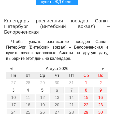
купить ЖД билет
Календарь расписания поездов Санкт-
Петербург (Витебский вокзал) –
Белореченская
Чтобы узнать расписание поездов Санкт-
Петербург (Витебский вокзал) – Белореченская и
купить железнодорожные билеты на другую дату,
выберите этот день на календаре.
◄
Август 2026
►
Пн
Вт
Ср
Чт
Пт
Сб
Вс
27
28
29
30
31
1
2
3
4
5
7
8
9
6
10
11
12
13
14
15
16
17
18
19
20
21
22
23
24
25
26
27
28
29
30