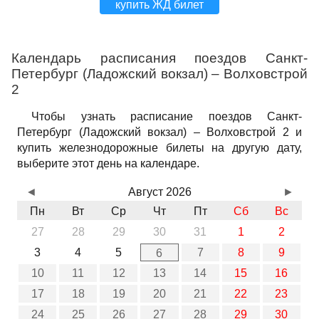
купить ЖД билет
Календарь расписания поездов Санкт-
Петербург (Ладожский вокзал) – Волховстрой
2
Чтобы узнать расписание поездов Санкт-
Петербург (Ладожский вокзал) – Волховстрой 2 и
купить железнодорожные билеты на другую дату,
выберите этот день на календаре.
◄
Август 2026
►
Пн
Вт
Ср
Чт
Пт
Сб
Вс
27
28
29
30
31
1
2
3
4
5
7
8
9
6
10
11
12
13
14
15
16
17
18
19
20
21
22
23
24
25
26
27
28
29
30