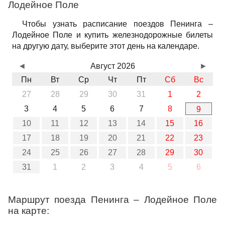
Лодейное Поле
Чтобы узнать расписание поездов Пенинга –
Лодейное Поле и купить железнодорожные билеты
на другую дату, выберите этот день на календаре.
◄
Август 2026
►
Пн
Вт
Ср
Чт
Пт
Сб
Вс
27
28
29
30
31
1
2
3
4
5
6
7
8
9
10
11
12
13
14
15
16
17
18
19
20
21
22
23
24
25
26
27
28
29
30
31
1
2
3
4
5
6
Маршрут поезда Пенинга – Лодейное Поле
на карте: