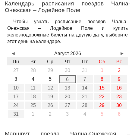
Календарь расписания поездов Чална-
Онежская – Лодейное Поле
Чтобы узнать расписание поездов Чална-
Онежская – Лодейное Поле и купить
железнодорожные билеты на другую дату, выберите
этот день на календаре.
◄
Август 2026
►
Пн
Вт
Ср
Чт
Пт
Сб
Вс
27
28
29
30
31
1
2
3
4
5
7
8
9
6
10
11
12
13
14
15
16
17
18
19
20
21
22
23
24
25
26
27
28
29
30
31
1
2
3
4
5
6
Маршрут поезда Чална-Онежская –