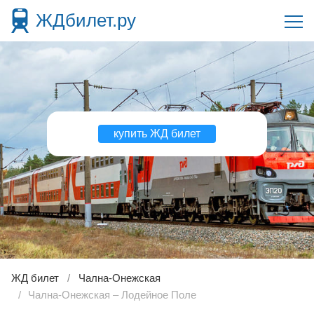
ЖДбилет.ру
купить ЖД билет
ЖД билет
Чална-Онежская
Чална-Онежская – Лодейное Поле