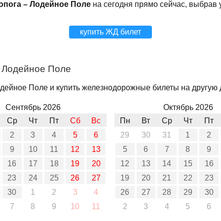
опога – Лодейное Поле
на сегодня прямо сейчас, выбрав 
купить ЖД билет
– Лодейное Поле
дейное Поле и купить железнодорожные билеты на другую д
Сентябрь 2026
Октябрь 2026
Ср
Чт
Пт
Сб
Вс
Пн
Вт
Ср
Чт
Пт
2
3
4
5
6
29
30
31
1
2
9
10
11
12
13
5
6
7
8
9
16
17
18
19
20
12
13
14
15
16
23
24
25
26
27
19
20
21
22
23
30
1
2
3
4
26
27
28
29
30
7
8
9
10
11
2
3
4
5
6