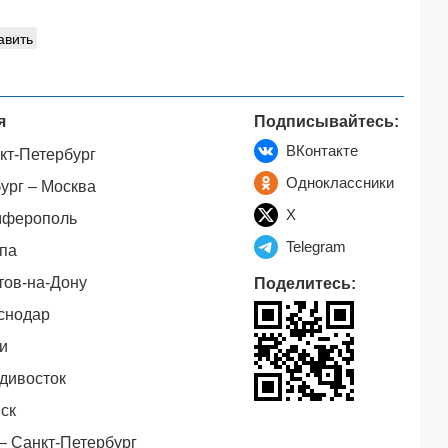
авить
я
Подписывайтесь:
ВКонтакте
кт-Петербург
Одноклассники
ург – Москва
X
мферополь
Telegram
па
тов-на-Дону
Поделитесь:
снодар
и
дивосток
ск
– Санкт-Петербург