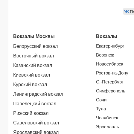
П
Вокзалы Москвы
Вокзалы
Екатеринбург
Белорусский вокзал
Воронеж
Восточный вокзал
Новосибирск
Казанский вокзал
Ростов-на-Дону
Киевский вокзал
С.-Петербург
Курский вокзал
Симферополь
Ленинградский вокзал
Сочи
Павелецкий вокзал
Тула
Рижский вокзал
Челябинск
Савёловский вокзал
Ярославль
Ярославский вокзал