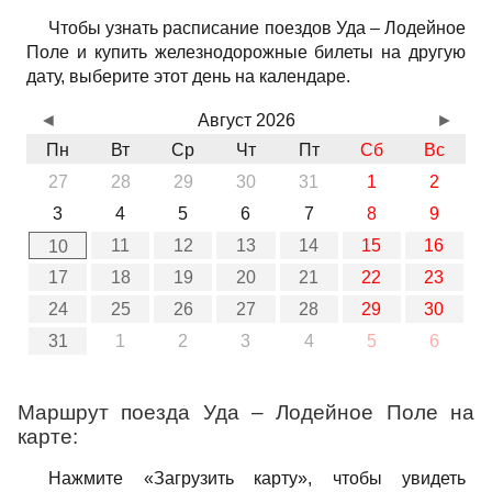
Чтобы узнать расписание поездов Уда – Лодейное
Поле и купить железнодорожные билеты на другую
дату, выберите этот день на календаре.
◄
Август 2026
►
Пн
Вт
Ср
Чт
Пт
Сб
Вс
27
28
29
30
31
1
2
3
4
5
6
7
8
9
11
12
13
14
15
16
10
17
18
19
20
21
22
23
24
25
26
27
28
29
30
31
1
2
3
4
5
6
Маршрут поезда Уда – Лодейное Поле на
карте:
Нажмите «Загрузить карту», чтобы увидеть