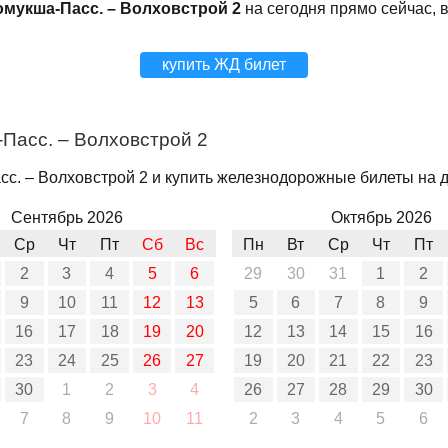
омукша-Пасс. – Волховстрой 2
на сегодня прямо сейчас, 
купить ЖД билет
Пасс. – Волховстрой 2
с. – Волховстрой 2 и купить железнодорожные билеты на др
Сентябрь 2026
Октябрь 2026
Ср
Чт
Пт
Сб
Вс
Пн
Вт
Ср
Чт
Пт
2
3
4
5
6
29
30
31
1
2
9
10
11
12
13
5
6
7
8
9
16
17
18
19
20
12
13
14
15
16
23
24
25
26
27
19
20
21
22
23
30
1
2
3
4
26
27
28
29
30
7
8
9
10
11
2
3
4
5
6