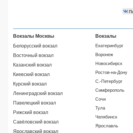
П
Вокзалы Москвы
Вокзалы
Екатеринбург
Белорусский вокзал
Воронеж
Восточный вокзал
Новосибирск
Казанский вокзал
Ростов-на-Дону
Киевский вокзал
С.-Петербург
Курский вокзал
Симферополь
Ленинградский вокзал
Сочи
Павелецкий вокзал
Тула
Рижский вокзал
Челябинск
Савёловский вокзал
Ярославль
Ярославский вокзал