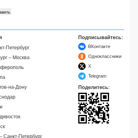
авить
я
Подписывайтесь:
ВКонтакте
кт-Петербург
Одноклассники
ург – Москва
X
мферополь
Telegram
па
тов-на-Дону
Поделитесь:
снодар
и
дивосток
ск
– Санкт-Петербург