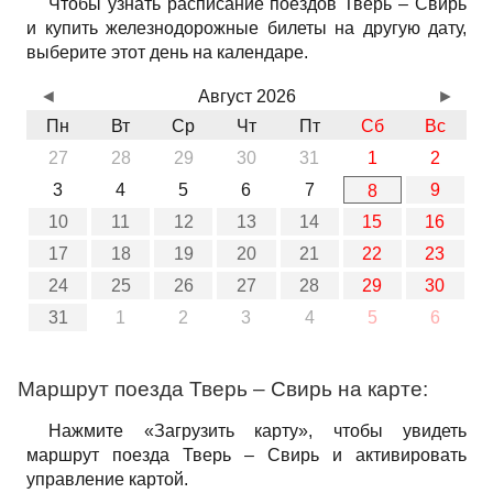
Чтобы узнать расписание поездов Тверь – Свирь
и купить железнодорожные билеты на другую дату,
выберите этот день на календаре.
◄
Август 2026
►
Пн
Вт
Ср
Чт
Пт
Сб
Вс
27
28
29
30
31
1
2
3
4
5
6
7
9
8
10
11
12
13
14
15
16
17
18
19
20
21
22
23
24
25
26
27
28
29
30
31
1
2
3
4
5
6
Маршрут поезда Тверь – Свирь на карте:
Нажмите «Загрузить карту», чтобы увидеть
маршрут поезда Тверь – Свирь и активировать
управление картой.