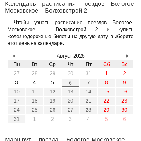
Календарь расписания поездов Бологое-
Московское – Волховстрой 2
Чтобы узнать расписание поездов Бологое-
Московское – Волховстрой 2 и купить
железнодорожные билеты на другую дату, выберите
этот день на календаре.
◄
Август 2026
►
Пн
Вт
Ср
Чт
Пт
Сб
Вс
27
28
29
30
31
1
2
3
4
5
7
8
9
6
10
11
12
13
14
15
16
17
18
19
20
21
22
23
24
25
26
27
28
29
30
31
1
2
3
4
5
6
Маршрут поезда Бологое-Московское –