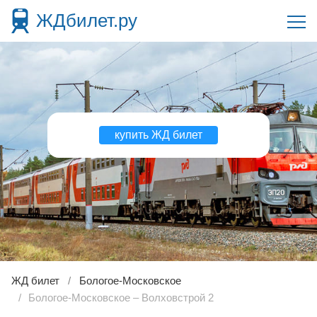
ЖДбилет.ру
купить ЖД билет
ЖД билет
Бологое-Московское
Бологое-Московское – Волховстрой 2