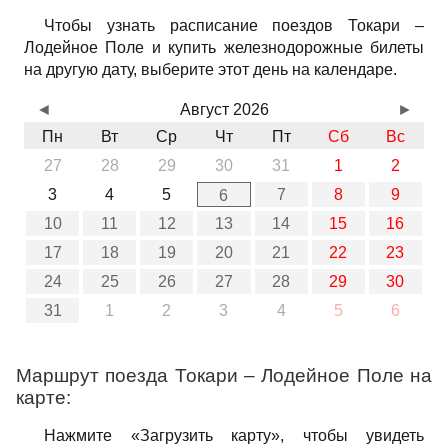
Чтобы узнать расписание поездов Токари –
Лодейное Поле и купить железнодорожные билеты
на другую дату, выберите этот день на календаре.
◄
Август 2026
►
Пн
Вт
Ср
Чт
Пт
Сб
Вс
27
28
29
30
31
1
2
3
4
5
7
8
9
6
10
11
12
13
14
15
16
17
18
19
20
21
22
23
24
25
26
27
28
29
30
31
1
2
3
4
5
6
Маршрут поезда Токари – Лодейное Поле на
карте:
Нажмите «Загрузить карту», чтобы увидеть