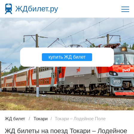
ЖДбилет.ру
купить ЖД билет
ЖД билет
Токари
Токари – Лодейное Поле
ЖД билеты на поезд Токари – Лодейное