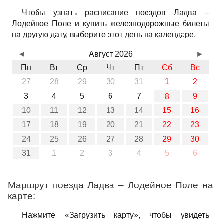
Чтобы узнать расписание поездов Ладва –
Лодейное Поле и купить железнодорожные билеты
на другую дату, выберите этот день на календаре.
◄
Август 2026
►
Пн
Вт
Ср
Чт
Пт
Сб
Вс
27
28
29
30
31
1
2
3
4
5
6
7
9
8
10
11
12
13
14
15
16
17
18
19
20
21
22
23
24
25
26
27
28
29
30
31
1
2
3
4
5
6
Маршрут поезда Ладва – Лодейное Поле на
карте:
Нажмите «Загрузить карту», чтобы увидеть