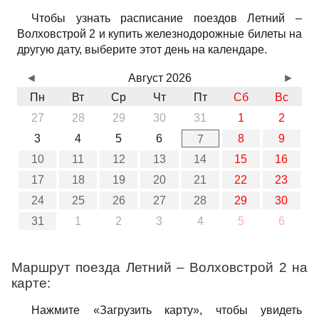
Чтобы узнать расписание поездов Летний –
Волховстрой 2 и купить железнодорожные билеты на
другую дату, выберите этот день на календаре.
◄
Август 2026
►
Пн
Вт
Ср
Чт
Пт
Сб
Вс
27
28
29
30
31
1
2
3
4
5
6
8
9
7
10
11
12
13
14
15
16
17
18
19
20
21
22
23
24
25
26
27
28
29
30
31
1
2
3
4
5
6
Маршрут поезда Летний – Волховстрой 2 на
карте:
Нажмите «Загрузить карту», чтобы увидеть