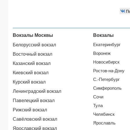
П
Вокзалы Москвы
Вокзалы
Екатеринбург
Белорусский вокзал
Воронеж
Восточный вокзал
Новосибирск
Казанский вокзал
Ростов-на-Дону
Киевский вокзал
С.-Петербург
Курский вокзал
Симферополь
Ленинградский вокзал
Сочи
Павелецкий вокзал
Тула
Рижский вокзал
Челябинск
Савёловский вокзал
Ярославль
Ярославский вокзал