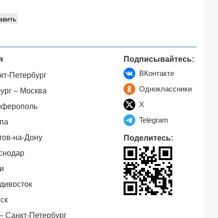
авить
я
Подписывайтесь:
ВКонтакте
кт-Петербург
Одноклассники
ург – Москва
X
мферополь
Telegram
па
тов-на-Дону
Поделитесь:
снодар
и
дивосток
ск
– Санкт-Петербург