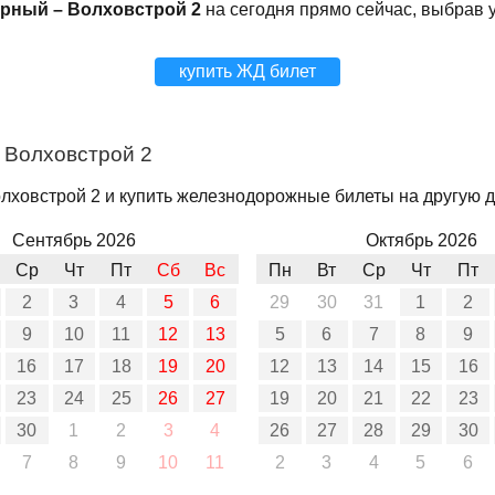
рный – Волховстрой 2
на сегодня прямо сейчас, выбрав 
купить ЖД билет
 Волховстрой 2
ховстрой 2 и купить железнодорожные билеты на другую да
Сентябрь 2026
Октябрь 2026
Ср
Чт
Пт
Сб
Вс
Пн
Вт
Ср
Чт
Пт
2
3
4
5
6
29
30
31
1
2
9
10
11
12
13
5
6
7
8
9
16
17
18
19
20
12
13
14
15
16
23
24
25
26
27
19
20
21
22
23
30
1
2
3
4
26
27
28
29
30
7
8
9
10
11
2
3
4
5
6