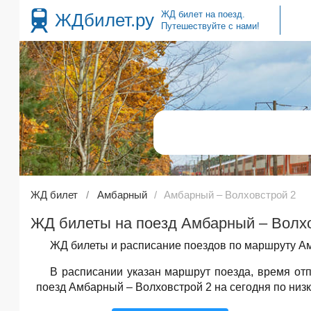
ЖД билет на поезд.
ЖДбилет.ру
Путешествуйте с нами!
ЖД билет
Амбарный
Амбарный – Волховстрой 2
ЖД билеты на поезд Амбарный – Волхо
ЖД билеты и расписание поездов по маршруту Ам
В расписании указан маршрут поезда, время о
поезд Амбарный – Волховстрой 2 на сегодня по низк