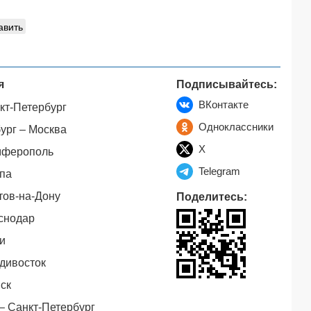
авить
я
Подписывайтесь:
ВКонтакте
кт-Петербург
Одноклассники
ург – Москва
X
мферополь
Telegram
па
тов-на-Дону
Поделитесь:
снодар
и
дивосток
ск
– Санкт-Петербург