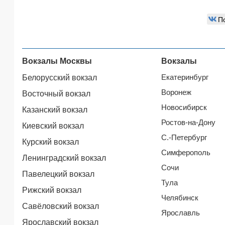
П
Вокзалы Москвы
Вокзалы
Екатеринбург
Белорусский вокзал
Воронеж
Восточный вокзал
Новосибирск
Казанский вокзал
Ростов-на-Дону
Киевский вокзал
С.-Петербург
Курский вокзал
Симферополь
Ленинградский вокзал
Сочи
Павелецкий вокзал
Тула
Рижский вокзал
Челябинск
Савёловский вокзал
Ярославль
Ярославский вокзал