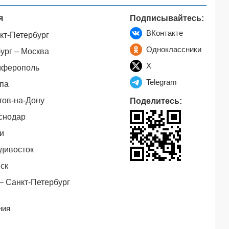
я
Подписывайтесь:
ВКонтакте
кт-Петербург
Одноклассники
ург – Москва
X
мферополь
Telegram
па
тов-на-Дону
Поделитесь:
снодар
и
дивосток
ск
– Санкт-Петербург
ния