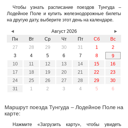
Чтобы узнать расписание поездов Тунгуда –
Лодейное Поле и купить железнодорожные билеты
на другую дату, выберите этот день на календаре.
◄
Август 2026
►
Пн
Вт
Ср
Чт
Пт
Сб
Вс
27
28
29
30
31
1
2
3
4
5
6
7
8
9
10
11
12
13
14
15
16
17
18
19
20
21
22
23
24
25
26
27
28
29
30
31
1
2
3
4
5
6
Маршрут поезда Тунгуда – Лодейное Поле на
карте:
Нажмите «Загрузить карту», чтобы увидеть