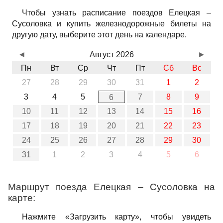
Чтобы узнать расписание поездов Елецкая –
Сусоловка и купить железнодорожные билеты на
другую дату, выберите этот день на календаре.
◄
Август 2026
►
Пн
Вт
Ср
Чт
Пт
Сб
Вс
27
28
29
30
31
1
2
3
4
5
7
8
9
6
10
11
12
13
14
15
16
17
18
19
20
21
22
23
24
25
26
27
28
29
30
31
1
2
3
4
5
6
Маршрут поезда Елецкая – Сусоловка на
карте:
Нажмите «Загрузить карту», чтобы увидеть