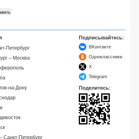
авить
я
Подписывайтесь:
ВКонтакте
кт-Петербург
Одноклассники
ург – Москва
X
мферополь
Telegram
па
тов-на-Дону
Поделитесь:
снодар
и
дивосток
ск
– Санкт-Петербург