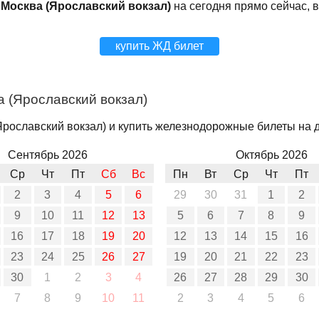
 Москва (Ярославский вокзал)
на сегодня прямо сейчас, 
купить ЖД билет
а (Ярославский вокзал)
рославский вокзал) и купить железнодорожные билеты на др
Сентябрь 2026
Октябрь 2026
Ср
Чт
Пт
Сб
Вс
Пн
Вт
Ср
Чт
Пт
2
3
4
5
6
29
30
31
1
2
9
10
11
12
13
5
6
7
8
9
16
17
18
19
20
12
13
14
15
16
23
24
25
26
27
19
20
21
22
23
30
1
2
3
4
26
27
28
29
30
7
8
9
10
11
2
3
4
5
6