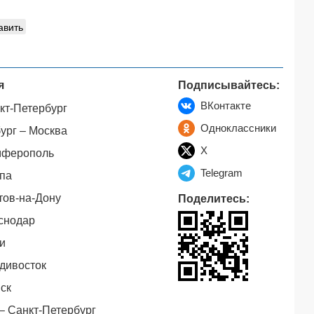
авить
я
Подписывайтесь:
ВКонтакте
кт-Петербург
Одноклассники
ург – Москва
X
мферополь
Telegram
па
тов-на-Дону
Поделитесь:
снодар
и
дивосток
ск
– Санкт-Петербург