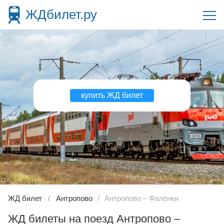
ЖДбилет.ру
купить ЖД билет
ЖД билет
Антропово
Антропово – Фалёнки
ЖД билеты на поезд Антропово –