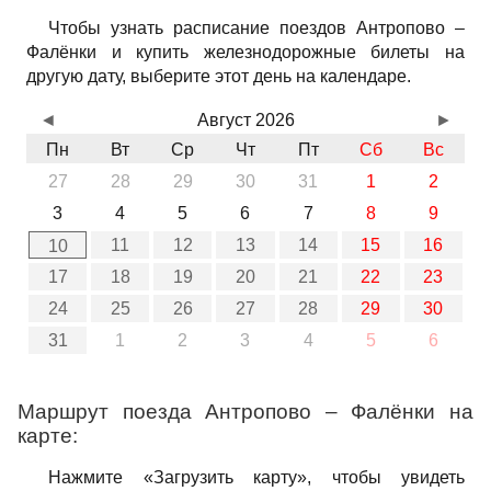
Чтобы узнать расписание поездов Антропово –
Фалёнки и купить железнодорожные билеты на
другую дату, выберите этот день на календаре.
◄
Август 2026
►
Пн
Вт
Ср
Чт
Пт
Сб
Вс
27
28
29
30
31
1
2
3
4
5
6
7
8
9
11
12
13
14
15
16
10
17
18
19
20
21
22
23
24
25
26
27
28
29
30
31
1
2
3
4
5
6
Маршрут поезда Антропово – Фалёнки на
карте:
Нажмите «Загрузить карту», чтобы увидеть