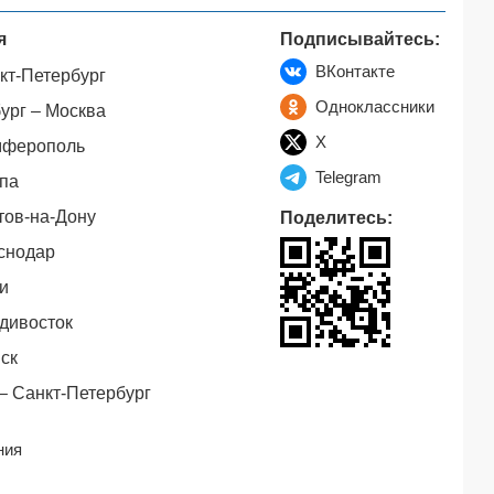
я
Подписывайтесь:
ВКонтакте
кт-Петербург
Одноклассники
ург – Москва
X
мферополь
Telegram
па
тов-на-Дону
Поделитесь:
снодар
и
дивосток
ск
– Санкт-Петербург
ния