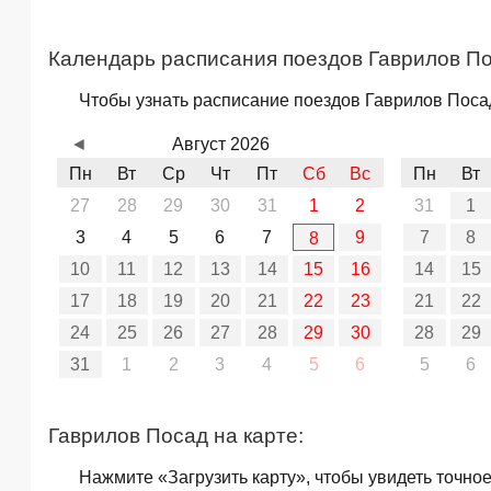
Календарь расписания поездов Гаврилов П
Чтобы узнать расписание поездов Гаврилов Посад
◄
Август 2026
Пн
Вт
Ср
Чт
Пт
Сб
Вс
Пн
Вт
27
28
29
30
31
1
2
31
1
3
4
5
6
7
9
7
8
8
10
11
12
13
14
15
16
14
15
17
18
19
20
21
22
23
21
22
24
25
26
27
28
29
30
28
29
31
1
2
3
4
5
6
5
6
Гаврилов Посад на карте:
Нажмите «Загрузить карту», чтобы увидеть точно