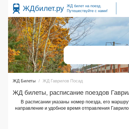
ЖД билет на поезд.
ЖДбилет.ру
Путешествуйте с нами!
ЖД Билеты
ЖД Гаврилов Посад
ЖД билеты, расписание поездов Гаври
В расписании указаны номер поезда, его маршру
направление и удобное время отправления Гаврилов 