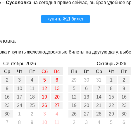
 – Сусоловка
на сегодня прямо сейчас, выбрав удобное в
купить ЖД билет
оловка
ка и купить железнодорожные билеты на другую дату, выбер
Сентябрь 2026
Октябрь 2026
Ср
Чт
Пт
Сб
Вс
Пн
Вт
Ср
Чт
Пт
2
3
4
5
6
29
30
31
1
2
9
10
11
12
13
5
6
7
8
9
16
17
18
19
20
12
13
14
15
16
23
24
25
26
27
19
20
21
22
23
30
1
2
3
4
26
27
28
29
30
7
8
9
10
11
2
3
4
5
6