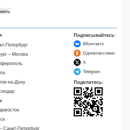
авить
я
Подписывайтесь:
ВКонтакте
кт-Петербург
Одноклассники
ург – Москва
X
мферополь
Telegram
па
тов-на-Дону
Поделитесь:
снодар
и
дивосток
ск
– Санкт-Петербург