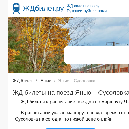
ЖД билет на поезд.
ЖДбилет.ру
Путешествуйте с нами!
ЖД билет
Янью
Янью – Сусоловка
ЖД билеты на поезд Янью – Сусоловка
ЖД билеты и расписание поездов по маршруту Ян
В расписании указан маршрут поезда, время отп
Сусоловка на сегодня по низкой цене онлайн.