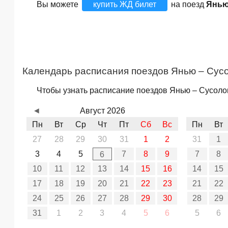
Вы можете
купить ЖД билет
на поезд
Янью
Календарь расписания поездов Янью – Сус
Чтобы узнать расписание поездов Янью – Сусолов
◄
Август 2026
Пн
Вт
Ср
Чт
Пт
Сб
Вс
Пн
Вт
27
28
29
30
31
1
2
31
1
3
4
5
7
8
9
7
8
6
10
11
12
13
14
15
16
14
15
17
18
19
20
21
22
23
21
22
24
25
26
27
28
29
30
28
29
31
1
2
3
4
5
6
5
6