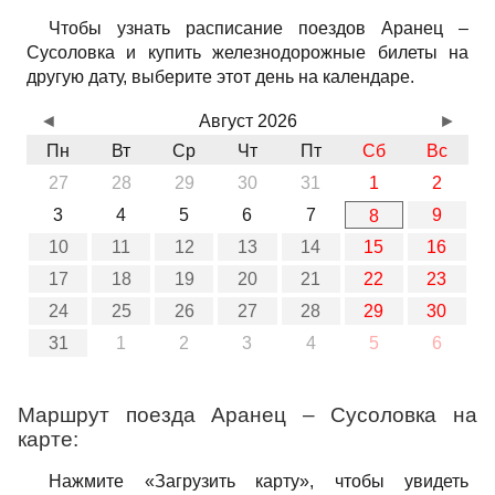
Чтобы узнать расписание поездов Аранец –
Сусоловка и купить железнодорожные билеты на
другую дату, выберите этот день на календаре.
◄
Август 2026
►
Пн
Вт
Ср
Чт
Пт
Сб
Вс
27
28
29
30
31
1
2
3
4
5
6
7
9
8
10
11
12
13
14
15
16
17
18
19
20
21
22
23
24
25
26
27
28
29
30
31
1
2
3
4
5
6
Маршрут поезда Аранец – Сусоловка на
карте:
Нажмите «Загрузить карту», чтобы увидеть