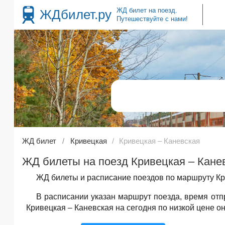
ЖД билет на поезд.
ЖДбилет.ру
Путешествуйте с нами!
ЖД билет
Кривецкая
Кривецкая – Каневская
ЖД билеты на поезд Кривецкая – Канев
ЖД билеты и расписание поездов по маршруту Кри
В расписании указан маршрут поезда, время от
Кривецкая – Каневская на сегодня по низкой цене о