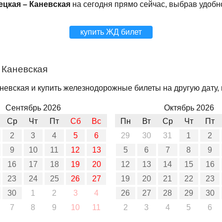
ецкая – Каневская
на сегодня прямо сейчас, выбрав удобн
купить ЖД билет
 Каневская
невская и купить железнодорожные билеты на другую дату, 
Сентябрь 2026
Октябрь 2026
Ср
Чт
Пт
Сб
Вс
Пн
Вт
Ср
Чт
Пт
2
3
4
5
6
29
30
31
1
2
9
10
11
12
13
5
6
7
8
9
16
17
18
19
20
12
13
14
15
16
23
24
25
26
27
19
20
21
22
23
30
1
2
3
4
26
27
28
29
30
7
8
9
10
11
2
3
4
5
6