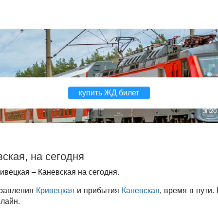
купить ЖД билет
ская, на сегодня
вецкая – Каневская на сегодня.
правления
Кривецкая
и прибытия
Каневская
, время в пути.
нлайн.