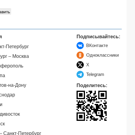
авить
я
Подписывайтесь:
ВКонтакте
кт-Петербург
Одноклассники
ург – Москва
X
мферополь
Telegram
па
тов-на-Дону
Поделитесь:
снодар
и
дивосток
ск
– Санкт-Петербург