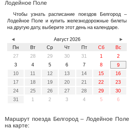
Лодейное Поле
Чтобы узнать расписание поездов Белгород –
Лодейное Поле и купить железнодорожные билеты
на другую дату, выберите этот день на календаре.
◄
Август 2026
►
Пн
Вт
Ср
Чт
Пт
Сб
Вс
27
28
29
30
31
1
2
3
4
5
6
7
8
9
10
11
12
13
14
15
16
17
18
19
20
21
22
23
24
25
26
27
28
29
30
31
1
2
3
4
5
6
Маршрут поезда Белгород – Лодейное Поле
на карте: