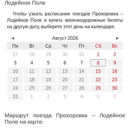
Лодейное Поле
Чтобы узнать расписание поездов Прохоровка –
Лодейное Поле и купить железнодорожные билеты
на другую дату, выберите этот день на календаре.
◄
Август 2026
►
Пн
Вт
Ср
Чт
Пт
Сб
Вс
27
28
29
30
31
1
2
3
4
5
6
7
9
8
10
11
12
13
14
15
16
17
18
19
20
21
22
23
24
25
26
27
28
29
30
31
1
2
3
4
5
6
Маршрут поезда Прохоровка – Лодейное
Поле на карте: