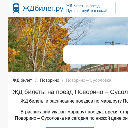
ЖД билет на поезд.
ЖДбилет.ру
Путешествуйте с нами!
ЖД билет
Поворино
Поворино – Сусоловка
ЖД билеты на поезд Поворино – Сусоло
ЖД билеты и расписание поездов по маршруту По
В расписании указан маршрут поезда, время от
Поворино – Сусоловка на сегодня по низкой цене он