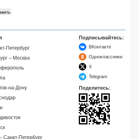
авить
я
Подписывайтесь:
ВКонтакте
кт-Петербург
Одноклассники
ург – Москва
X
мферополь
Telegram
па
тов-на-Дону
Поделитесь:
снодар
и
дивосток
ск
– Санкт-Петербург