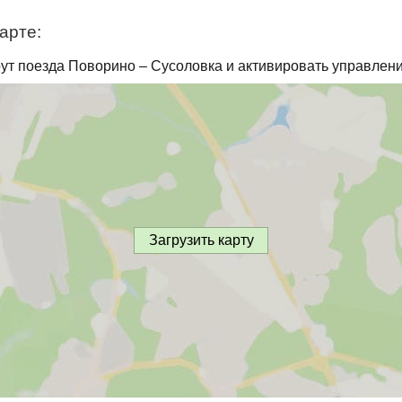
арте:
ут поезда Поворино – Сусоловка и активировать управлени
Загрузить карту