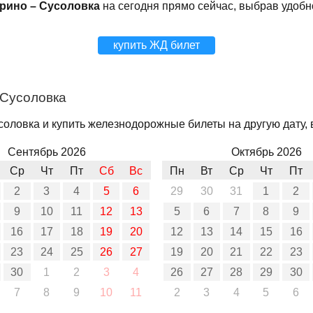
рино – Сусоловка
на сегодня прямо сейчас, выбрав удобн
купить ЖД билет
 Сусоловка
оловка и купить железнодорожные билеты на другую дату, 
Сентябрь 2026
Октябрь 2026
Ср
Чт
Пт
Сб
Вс
Пн
Вт
Ср
Чт
Пт
2
3
4
5
6
29
30
31
1
2
9
10
11
12
13
5
6
7
8
9
16
17
18
19
20
12
13
14
15
16
23
24
25
26
27
19
20
21
22
23
30
1
2
3
4
26
27
28
29
30
7
8
9
10
11
2
3
4
5
6