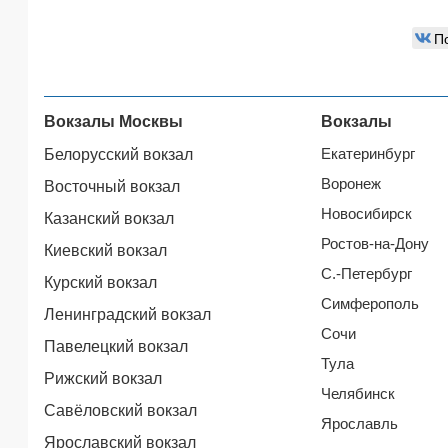
П
Вокзалы Москвы
Вокзалы
Екатеринбург
Белорусский вокзал
Воронеж
Восточный вокзал
Новосибирск
Казанский вокзал
Ростов-на-Дону
Киевский вокзал
С.-Петербург
Курский вокзал
Симферополь
Ленинградский вокзал
Сочи
Павелецкий вокзал
Тула
Рижский вокзал
Челябинск
Савёловский вокзал
Ярославль
Ярославский вокзал