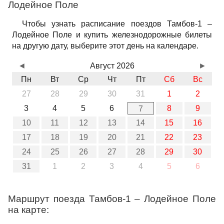
Лодейное Поле
Чтобы узнать расписание поездов Тамбов-1 –
Лодейное Поле и купить железнодорожные билеты
на другую дату, выберите этот день на календаре.
◄
Август 2026
►
Пн
Вт
Ср
Чт
Пт
Сб
Вс
27
28
29
30
31
1
2
3
4
5
6
8
9
7
10
11
12
13
14
15
16
17
18
19
20
21
22
23
24
25
26
27
28
29
30
31
1
2
3
4
5
6
Маршрут поезда Тамбов-1 – Лодейное Поле
на карте: