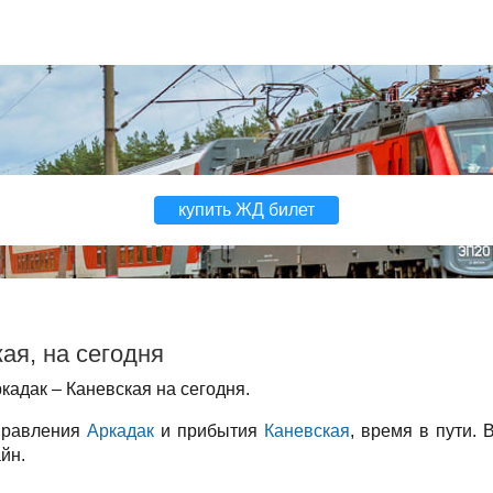
купить ЖД билет
ая, на сегодня
адак – Каневская на сегодня.
тправления
Аркадак
и прибытия
Каневская
, время в пути. 
йн.