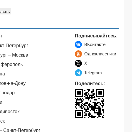
авить
я
Подписывайтесь:
ВКонтакте
кт-Петербург
Одноклассники
ург – Москва
X
мферополь
Telegram
па
тов-на-Дону
Поделитесь:
снодар
и
дивосток
ск
– Санкт-Петербург