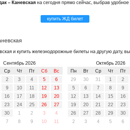
дак – Каневская
на сегодня прямо сейчас, выбрав удобное
купить ЖД билет
аневская
вская и купить железнодорожные билеты на другую дату, вы
Сентябрь 2026
Октябрь 2026
Ср
Чт
Пт
Сб
Вс
Пн
Вт
Ср
Чт
Пт
2
3
4
5
6
29
30
31
1
2
9
10
11
12
13
5
6
7
8
9
16
17
18
19
20
12
13
14
15
16
23
24
25
26
27
19
20
21
22
23
30
1
2
3
4
26
27
28
29
30
7
8
9
10
11
2
3
4
5
6