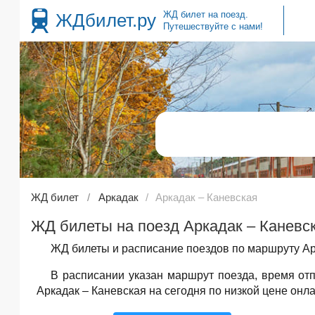
ЖД билет на поезд.
ЖДбилет.ру
Путешествуйте с нами!
ЖД билет
Аркадак
Аркадак – Каневская
ЖД билеты на поезд Аркадак – Каневск
ЖД билеты и расписание поездов по маршруту Арк
В расписании указан маршрут поезда, время о
Аркадак – Каневская на сегодня по низкой цене онла