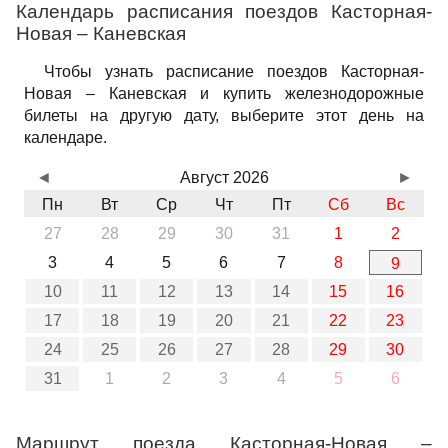
Календарь расписания поездов Касторная-
Новая – Каневская
Чтобы узнать расписание поездов Касторная-
Новая – Каневская и купить железнодорожные
билеты на другую дату, выберите этот день на
календаре.
◄
Август 2026
►
Пн
Вт
Ср
Чт
Пт
Сб
Вс
27
28
29
30
31
1
2
3
4
5
6
7
8
9
10
11
12
13
14
15
16
17
18
19
20
21
22
23
24
25
26
27
28
29
30
31
1
2
3
4
5
6
Маршрут поезда Касторная-Новая –