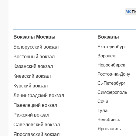
П
Вокзалы Москвы
Вокзалы
Екатеринбург
Белорусский вокзал
Воронеж
Восточный вокзал
Новосибирск
Казанский вокзал
Ростов-на-Дону
Киевский вокзал
С.-Петербург
Курский вокзал
Симферополь
Ленинградский вокзал
Сочи
Павелецкий вокзал
Тула
Рижский вокзал
Челябинск
Савёловский вокзал
Ярославль
Ярославский вокзал