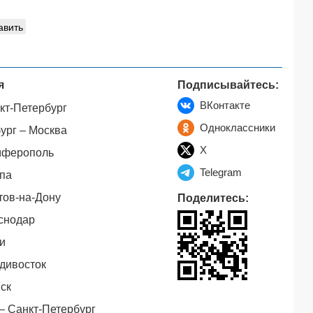
авить
я
Подписывайтесь:
ВКонтакте
кт-Петербург
Одноклассники
ург – Москва
X
мферополь
Telegram
па
тов-на-Дону
Поделитесь:
снодар
и
дивосток
ск
– Санкт-Петербург