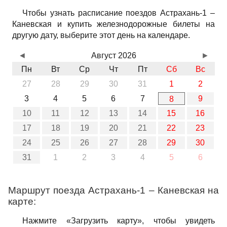
Чтобы узнать расписание поездов Астрахань-1 –
Каневская и купить железнодорожные билеты на
другую дату, выберите этот день на календаре.
◄
Август 2026
►
Пн
Вт
Ср
Чт
Пт
Сб
Вс
27
28
29
30
31
1
2
3
4
5
6
7
9
8
10
11
12
13
14
15
16
17
18
19
20
21
22
23
24
25
26
27
28
29
30
31
1
2
3
4
5
6
Маршрут поезда Астрахань-1 – Каневская на
карте:
Нажмите «Загрузить карту», чтобы увидеть