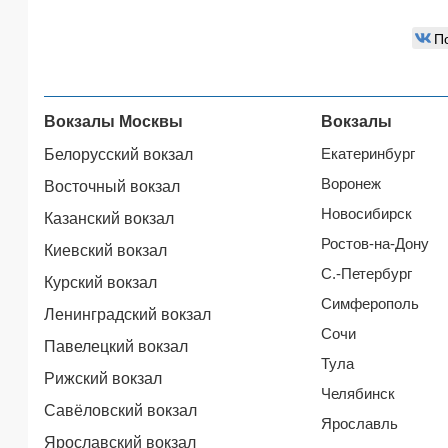
П
Вокзалы Москвы
Вокзалы
Екатеринбург
Белорусский вокзал
Воронеж
Восточный вокзал
Новосибирск
Казанский вокзал
Ростов-на-Дону
Киевский вокзал
С.-Петербург
Курский вокзал
Симферополь
Ленинградский вокзал
Сочи
Павелецкий вокзал
Тула
Рижский вокзал
Челябинск
Савёловский вокзал
Ярославль
Ярославский вокзал