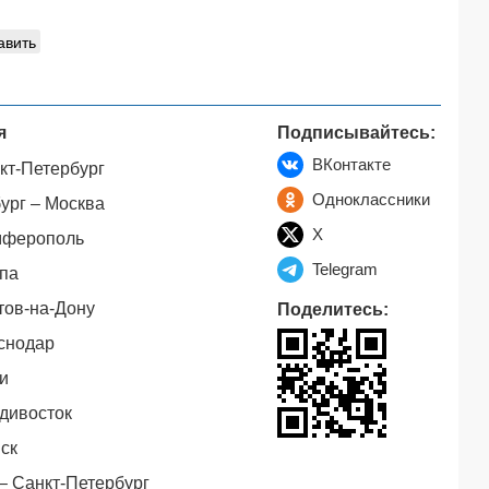
авить
я
Подписывайтесь:
ВКонтакте
кт-Петербург
Одноклассники
ург – Москва
X
мферополь
Telegram
па
тов-на-Дону
Поделитесь:
снодар
и
дивосток
ск
– Санкт-Петербург