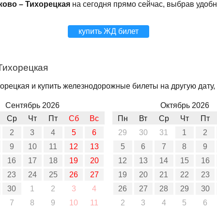
ково – Тихорецкая
на сегодня прямо сейчас, выбрав удоб
купить ЖД билет
Тихорецкая
орецкая и купить железнодорожные билеты на другую дату, 
Сентябрь 2026
Октябрь 2026
Ср
Чт
Пт
Сб
Вс
Пн
Вт
Ср
Чт
Пт
2
3
4
5
6
29
30
31
1
2
9
10
11
12
13
5
6
7
8
9
16
17
18
19
20
12
13
14
15
16
23
24
25
26
27
19
20
21
22
23
30
1
2
3
4
26
27
28
29
30
7
8
9
10
11
2
3
4
5
6