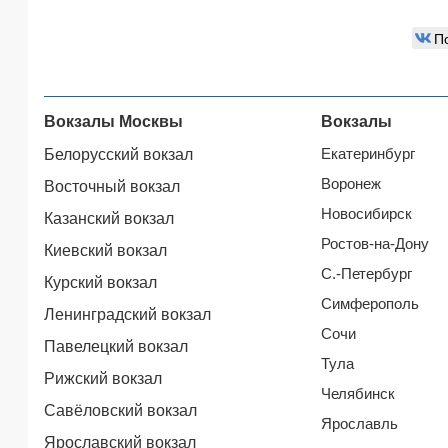
П
Вокзалы Москвы
Вокзалы
Екатеринбург
Белорусский вокзал
Воронеж
Восточный вокзал
Новосибирск
Казанский вокзал
Ростов-на-Дону
Киевский вокзал
С.-Петербург
Курский вокзал
Симферополь
Ленинградский вокзал
Сочи
Павелецкий вокзал
Тула
Рижский вокзал
Челябинск
Савёловский вокзал
Ярославль
Ярославский вокзал