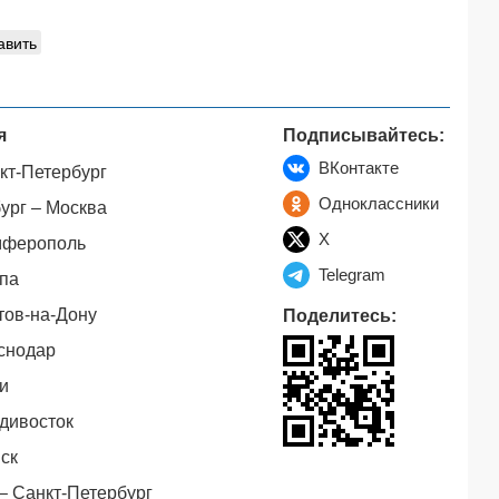
авить
я
Подписывайтесь:
ВКонтакте
кт-Петербург
Одноклассники
ург – Москва
X
мферополь
Telegram
па
тов-на-Дону
Поделитесь:
снодар
и
дивосток
ск
– Санкт-Петербург