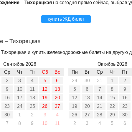
ождение – Тихорецкая
на сегодня прямо сейчас, выбрав у
купить ЖД билет
е – Тихорецкая
Тихорецкая и купить железнодорожные билеты на другую да
Сентябрь 2026
Октябрь 2026
Ср
Чт
Пт
Сб
Вс
Пн
Вт
Ср
Чт
Пт
2
3
4
5
6
29
30
31
1
2
9
10
11
12
13
5
6
7
8
9
16
17
18
19
20
12
13
14
15
16
23
24
25
26
27
19
20
21
22
23
30
1
2
3
4
26
27
28
29
30
7
8
9
10
11
2
3
4
5
6