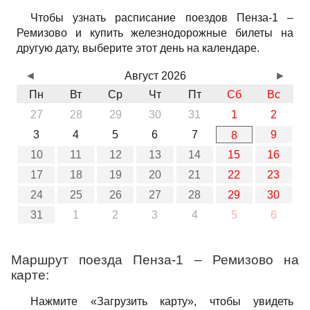
Чтобы узнать расписание поездов Пенза-1 –
Ремизово и купить железнодорожные билеты на
другую дату, выберите этот день на календаре.
◄
Август 2026
►
Пн
Вт
Ср
Чт
Пт
Сб
Вс
27
28
29
30
31
1
2
3
4
5
6
7
9
8
10
11
12
13
14
15
16
17
18
19
20
21
22
23
24
25
26
27
28
29
30
31
1
2
3
4
5
6
Маршрут поезда Пенза-1 – Ремизово на
карте:
Нажмите «Загрузить карту», чтобы увидеть