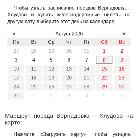
Чтобы узнать расписание поездов Вернадовка –
Хлудово и купить железнодорожные билеты на
другую дату, выберите этот день на календаре.
◄
Август 2026
►
Пн
Вт
Ср
Чт
Пт
Сб
Вс
27
28
29
30
31
1
2
3
4
5
6
7
9
8
10
11
12
13
14
15
16
17
18
19
20
21
22
23
24
25
26
27
28
29
30
31
1
2
3
4
5
6
Маршрут поезда Вернадовка – Хлудово на
карте:
Нажмите «Загрузить карту», чтобы увидеть