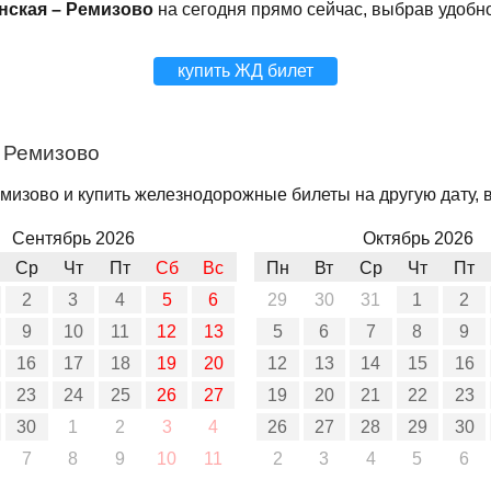
нская – Ремизово
на сегодня прямо сейчас, выбрав удобн
купить ЖД билет
– Ремизово
мизово и купить железнодорожные билеты на другую дату, в
Сентябрь 2026
Октябрь 2026
Ср
Чт
Пт
Сб
Вс
Пн
Вт
Ср
Чт
Пт
2
3
4
5
6
29
30
31
1
2
9
10
11
12
13
5
6
7
8
9
16
17
18
19
20
12
13
14
15
16
23
24
25
26
27
19
20
21
22
23
30
1
2
3
4
26
27
28
29
30
7
8
9
10
11
2
3
4
5
6