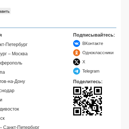
авить
я
Подписывайтесь:
ВКонтакте
кт-Петербург
Одноклассники
ург – Москва
X
мферополь
Telegram
па
тов-на-Дону
Поделитесь:
снодар
и
дивосток
ск
– Санкт-Петербург