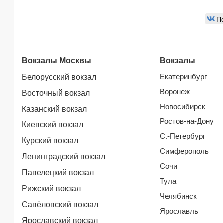
П
Вокзалы Москвы
Вокзалы
Екатеринбург
Белорусский вокзал
Воронеж
Восточный вокзал
Новосибирск
Казанский вокзал
Ростов-на-Дону
Киевский вокзал
С.-Петербург
Курский вокзал
Симферополь
Ленинградский вокзал
Сочи
Павелецкий вокзал
Тула
Рижский вокзал
Челябинск
Савёловский вокзал
Ярославль
Ярославский вокзал