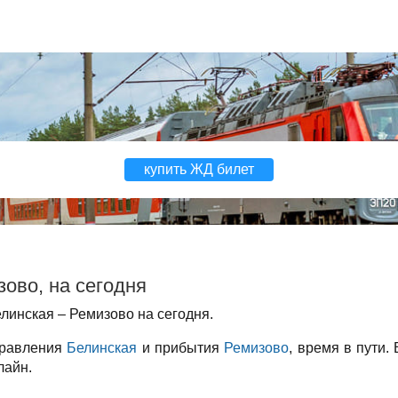
купить ЖД билет
ово, на сегодня
линская – Ремизово на сегодня.
правления
Белинская
и прибытия
Ремизово
, время в пути.
лайн.