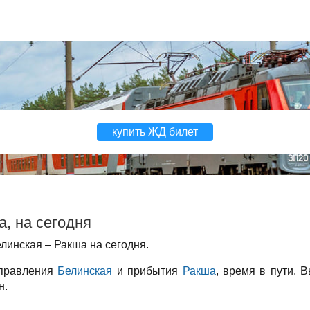
купить ЖД билет
, на сегодня
линская – Ракша на сегодня.
тправления
Белинская
и прибытия
Ракша
, время в пути. 
н.