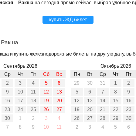
нская – Ракша
на сегодня прямо сейчас, выбрав удобное в
купить ЖД билет
 Ракша
кша и купить железнодорожные билеты на другую дату, выбе
Сентябрь 2026
Октябрь 2026
Ср
Чт
Пт
Сб
Вс
Пн
Вт
Ср
Чт
Пт
2
3
4
5
6
29
30
31
1
2
9
10
11
12
13
5
6
7
8
9
16
17
18
19
20
12
13
14
15
16
23
24
25
26
27
19
20
21
22
23
30
1
2
3
4
26
27
28
29
30
7
8
9
10
11
2
3
4
5
6