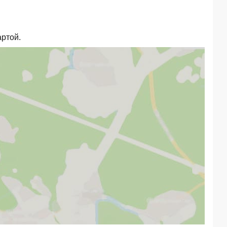
артой.