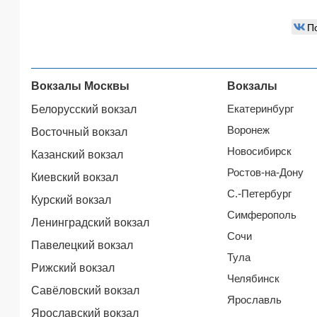
П
Вокзалы Москвы
Вокзалы
Екатеринбург
Белорусский вокзал
Воронеж
Восточный вокзал
Новосибирск
Казанский вокзал
Ростов-на-Дону
Киевский вокзал
С.-Петербург
Курский вокзал
Симферополь
Ленинградский вокзал
Сочи
Павелецкий вокзал
Тула
Рижский вокзал
Челябинск
Савёловский вокзал
Ярославль
Ярославский вокзал