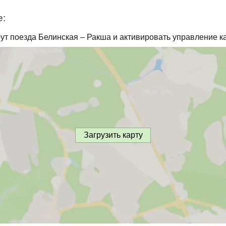
е:
ут поезда Белинская – Ракша и активировать управление к
Загрузить карту