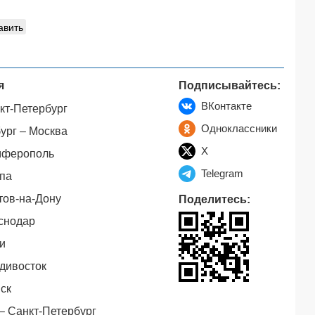
авить
я
Подписывайтесь:
ВКонтакте
кт-Петербург
Одноклассники
ург – Москва
X
мферополь
Telegram
па
тов-на-Дону
Поделитесь:
снодар
и
дивосток
ск
– Санкт-Петербург